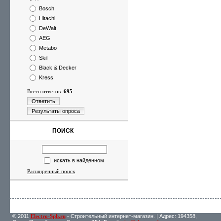
Bosch
Hitachi
DeWalt
AEG
Metabo
Skil
Black & Decker
Kress
Всего ответов:
695
Ответить
Результаты опроса
ПОИСК
искать в найденном
Расширенный поиск
© 2011
Electro-Spb.ru
- Строительный интернет-магазин. | Адрес: 194358,