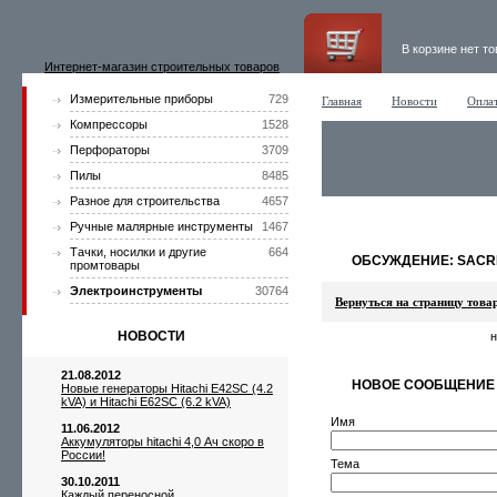
В корзине нет т
Интернет-магазин строительных товаров
Измерительные приборы
729
Главная
Новости
Оплат
Компрессоры
1528
Перфораторы
3709
Пилы
8485
Разное для строительства
4657
Ручные малярные инструменты
1467
Тачки, носилки и другие
664
ОБСУЖДЕНИЕ: SACRE
промтовары
Электроинструменты
30764
Вернуться на страницу това
НОВОСТИ
н
21.08.2012
НОВОЕ СООБЩЕНИЕ
Новые генераторы Hitachi E42SC (4.2
kVA) и Hitachi E62SC (6.2 kVA)
Имя
11.06.2012
Аккумуляторы hitachi 4,0 Ач скоро в
России!
Тема
30.10.2011
Каждый переносной