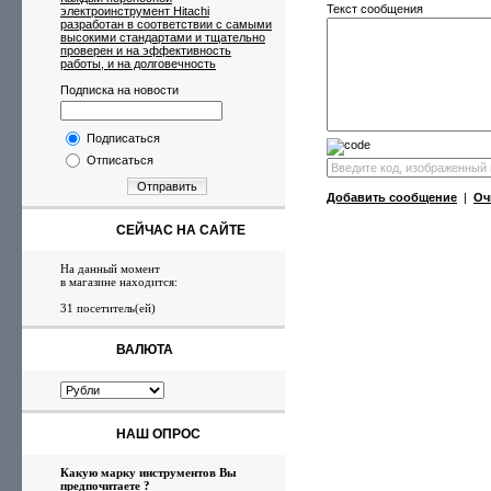
Текст сообщения
электроинструмент Hitachi
разработан в соответствии с самыми
высокими стандартами и тщательно
проверен и на эффективность
работы, и на долговечность
Подписка на новости
Подписаться
Отписаться
Отправить
Добавить сообщение
|
Оч
СЕЙЧАС НА САЙТЕ
На данный момент
в магазине находится:
31 посетитель(ей)
ВАЛЮТА
НАШ ОПРОС
Какую марку инструментов Вы
предпочитаете ?