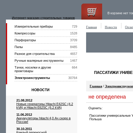
В корзине нет т
Интернет-магазин строительных товаров
Измерительные приборы
729
Главная
Новости
Оплат
Компрессоры
1528
Перфораторы
3709
Пилы
8485
Разное для строительства
4657
Ручные малярные инструменты
1467
Тачки, носилки и другие
664
промтовары
ПАССАТИЖИ УНИВЕР
Электроинструменты
30764
Главная
/
Электроинструме
НОВОСТИ
не определена
21.08.2012
Новые генераторы Hitachi E42SC (4.2
kVA) и Hitachi E62SC (6.2 kVA)
Оценить:
11.06.2012
Пассатижи универсальные Y
Аккумуляторы hitachi 4,0 Ач скоро в
Польша
России!
30.10.2011
Каждый переносной