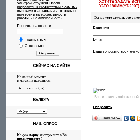
ХОТИТЕ ЗАДАТЬ ВО
электроинструмент Hitachi
YATO 180ММ(YT-2007)
разработан в соответствии с самыми
высокими стандартами и тщательно
проверен и на эффективность
Вы можете сделать это с 
работы, и на долговечность
Подписка на новости
Ваше имя
Подписаться
E-mail
Отписаться
Ваши вопросы относительно
Отправить
СЕЙЧАС НА САЙТЕ
На данный момент
в магазине находится:
16 посетитель(ей)
ВАЛЮТА
Отправить
Поделиться…
НАШ ОПРОС
Какую марку инструментов Вы
предпочитаете ?