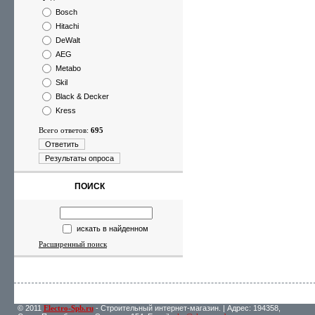
Bosch
Hitachi
DeWalt
AEG
Metabo
Skil
Black & Decker
Kress
Всего ответов:
695
Ответить
Результаты опроса
ПОИСК
искать в найденном
Расширенный поиск
© 2011
Electro-Spb.ru
- Строительный интернет-магазин. | Адрес: 194358,