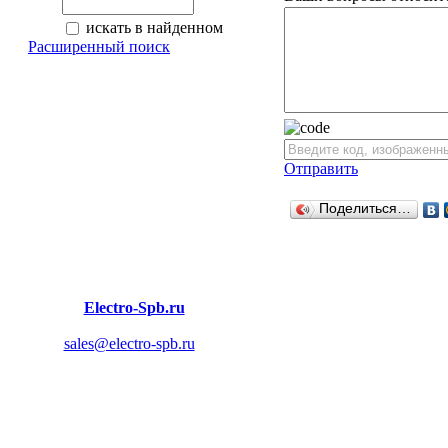
искать в найденном
Расширенный поиск
Отправить
Поделиться…
© 2011
Electro-Spb.ru
- Строительный интернет-магазин.
| Адрес: 194358, Санкт-Петербург, пр. Энгельса 154, E-
mail:
sales@electro-spb.ru
Электроинструменты, Ручной инструмент,
Измерительные приборы, Компрессоры, Перфораторы,
Пилы, Ручные малярные инструменты,
Тачки,носилки и другие строительные инструменты,