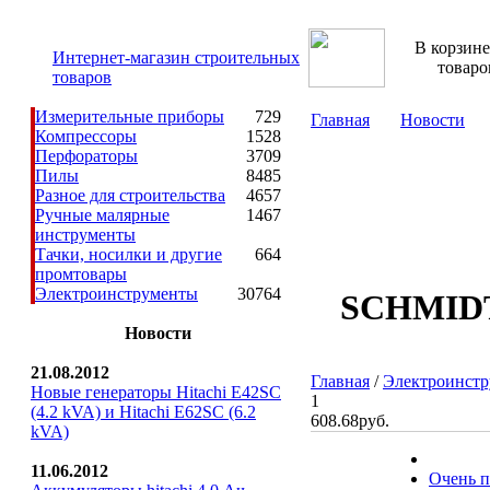
В корзине
Интернет-магазин строительных
товаро
товаров
Измерительные приборы
729
Главная
Новости
Компрессоры
1528
Перфораторы
3709
Пилы
8485
Разное для строительства
4657
Ручные малярные
1467
инструменты
Тачки, носилки и другие
664
промтовары
Электроинструменты
30764
SCHMID
Новости
21.08.2012
Главная
/
Электроинст
Новые генераторы Hitachi E42SC
1
(4.2 kVA) и Hitachi E62SC (6.2
608.68руб.
kVA)
11.06.2012
Очень п