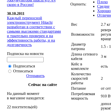
Аккумуляторы hitachi 4,0 Ач
Плохо
Оценить:
скоро в России!
Средне
Хорошо
30.10.2011
Отличн
Каждый переносной
электроинструмент Hitachi
Вес
2.7 кг
разработан в соответствии с
ревер
самыми высокими стандартами
Возможности
регул
и тщательно проверен и на
вращ
эффективность работы, и на
Диаметр
долговечность
1.5 - 
патрона
Подписка на новости
Длина сетевого
3 м
кабеля
Кейс в
Подписаться
есть
комплекте
Отписаться
Количество
Отправить
скоростей
2
работы
Сейчас на сайте
Питание
от се
На данный момент
Потребляемая
910 В
в магазине находится:
мощность
допол
22 посетитель(ей)
рукоя