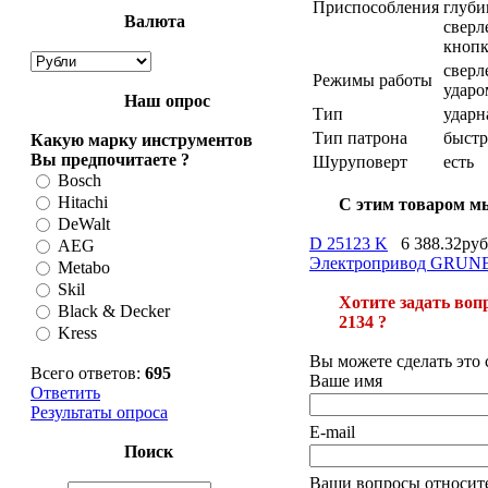
Приспособления
глуб
Валюта
сверл
кнопк
сверл
Режимы работы
ударо
Наш опрос
Тип
ударн
Тип патрона
быст
Какую марку инструментов
Вы предпочитаете ?
Шуруповерт
есть
Bosch
Hitachi
С этим товаром м
DeWalt
D 25123 K
6 388.32руб
AEG
Электропривод GRUNE
Metabo
Skil
Хотите задать в
Black & Decker
2134 ?
Kress
Вы можете сделать эт
Всего ответов:
695
Ваше имя
Ответить
Результаты опроса
E-mail
Поиск
Ваши вопросы относите