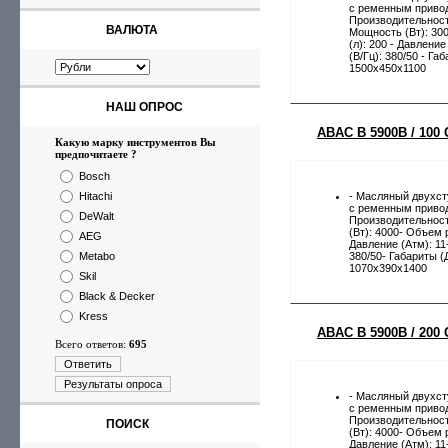
с ременным приво
Производительность
ВАЛЮТА
Мощность (Вт): 30
(л): 200 - Давление
(В/Гц): 380/50 - Г
1500х450х1100
НАШ ОПРОС
ABAC B 5900B / 100 
Какую марку инструментов Вы
предпочитаете ?
Bosch
Hitachi
- Масляный двухс
с ременным приво
DeWalt
Производительност
(Вт): 4000- Объем 
AEG
Давление (Атм): 11
Metabo
380/50- Габариты (
1070х390х1400
Skil
Black & Decker
Kress
ABAC B 5900B / 200 
Всего ответов:
695
Ответить
Результаты опроса
- Масляный двухс
с ременным приво
Производительност
ПОИСК
(Вт): 4000- Объем 
Давление (Атм): 11