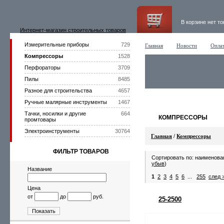
В корзине нет т
Интернет-магазин строительных товаров
Измерительные приборы
729
Главная
Новости
Оплат
Компрессоры
1528
Перфораторы
3709
Пилы
8485
Разное для строительства
4657
Ручные малярные инструменты
1467
Тачки, носилки и другие
664
КОМПРЕССОРЫ
промтовары
Электроинструменты
30764
Главная
/
Компрессоры
ФИЛЬТР ТОВАРОВ
Сортировать по: наименова
убыв
)
Название
1
2
3
4
5
6
...
255
след 
Цена
от
до
руб.
25-2500
Показать