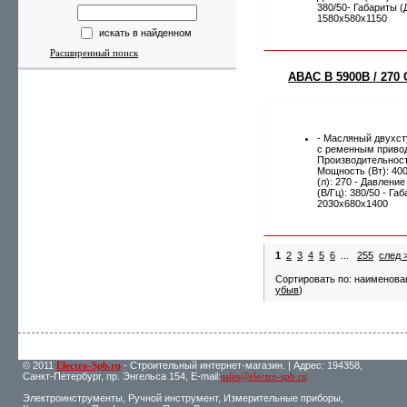
380/50- Габариты (
1580х580х1150
искать в найденном
Расширенный поиск
ABAC B 5900B / 270 
- Масляный двухс
с ременным приво
Производительность
Мощность (Вт): 40
(л): 270 - Давление
(В/Гц): 380/50 - Г
2030х680х1400
1
2
3
4
5
6
...
255
след 
Сортировать по: наименова
убыв
)
© 2011
Electro-Spb.ru
- Строительный интернет-магазин. | Адрес: 194358,
Санкт-Петербург, пр. Энгельса 154, E-mail:
sales@electro-spb.ru
Электроинструменты, Ручной инструмент, Измерительные приборы,