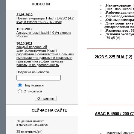
НОВОСТИ
,Наименование
: 
,Тип
: поршневой 
,Рабочее давлен
21.08.2012
,Производительн
Новые генераторы Hitachi E42SC (4.2
,Объем ресивера
kVA) и Hitachi E62SC (6.2 kVA)
,Электропитание
фпотребляемая мощ
11.06.2012
,Размеры, вес
: 65
Аккумуляторы hitachi 4,0 Ач скоро в
,Условия эксплу
России!
- 79 дБ (А)
30.10.2011
Каждый переносной
электроинструмент Hitachi
разработан в соответствии с самыми
2K23 S 225 BUA (12)
высокими стандартами и тщательно
проверен и на эффективность
работы, и на долговечность
Подписка на новости
Подписаться
Отписаться
Отправить
СЕЙЧАС НА САЙТЕ
ABAC B 4900 / 200 C
На данный момент
в магазине находится:
25 посетитель(ей)
- Масляный двухс