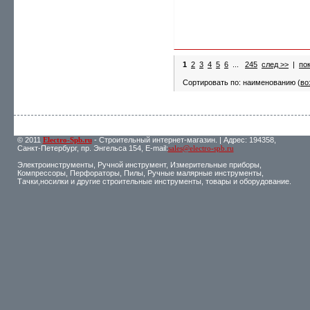
1
2
3
4
5
6
...
245
след >>
|
по
Сортировать по: наименованию (
во
© 2011
Electro-Spb.ru
- Строительный интернет-магазин. | Адрес: 194358,
Санкт-Петербург, пр. Энгельса 154, E-mail:
sales@electro-spb.ru
Электроинструменты, Ручной инструмент, Измерительные приборы,
Компрессоры, Перфораторы, Пилы, Ручные малярные инструменты,
Тачки,носилки и другие строительные инструменты, товары и оборудование.