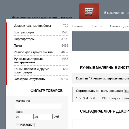
В корзине нет т
Интернет-магазин строительных товаров
Измерительные приборы
729
Главная
Новости
Оплата и Дос
Компрессоры
1528
Перфораторы
3709
Пилы
8485
Разное для строительства
4657
Ручные малярные
1467
инструменты
РУЧНЫЕ МАЛЯРНЫЕ ИНСТ
Тачки, носилки и другие
664
промтовары
Главная
/
Ручные малярные инстру
Электроинструменты
30764
ФИЛЬТР ТОВАРОВ
Сортировать по: наименованию (
во
1
2
3
4
5
6
...
245
след >>
|
по
Название
CREPA(КРАЕЛЮР)- ДЕКО
Цена
от
до
руб.
Показать