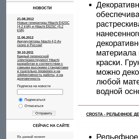
Декоративн
НОВОСТИ
обеспечив
21.08.2012
растрескив
Новые генераторы Hitachi E42SC
(4.2 kVA) и Hitachi E62SC (6.2
kVA)
нанесенног
11.06.2012
декоративн
Аккумуляторы hitachi 4,0 Ач
скоро в России!
материала
30.10.2011
Каждый переносной
краски. Гр
электроинструмент Hitachi
разработан в соответствии с
самыми высокими стандартами
можно деко
и тщательно проверен и на
эффективность работы, и на
долговечность
любой мат
Подписка на новости
водной осн
Подписаться
Отписаться
Отправить
CROSTA - РЕЛЬЕФНОЕ Д
СЕЙЧАС НА САЙТЕ
Рельефное
На данный момент