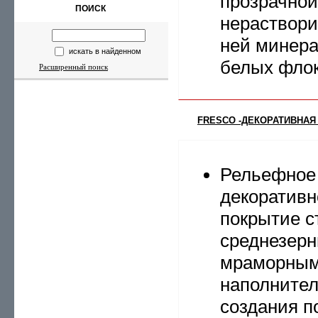
прозрачной
ПОИСК
нераствор
ней минер
искать в найденном
белых флок
Расширенный поиск
FRESCO -ДЕКОРАТИВНАЯ
Рельефное
декоративн
покрытие с
среднезер
мраморны
наполните
создания п