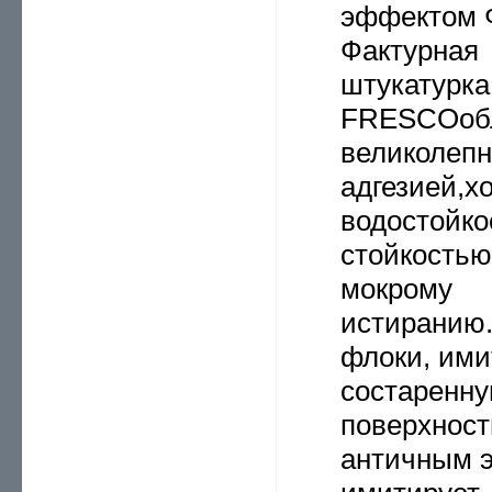
эффектом 
Фактурная
штукатурк
FRESCOоб
великолеп
адгезией,х
водостойко
стойкостью
мокрому
истиранию
флоки, ими
состаренн
поверхност
античным 