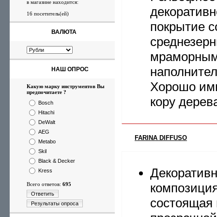
в магазине находится:
декоративн
16 посетитель(ей)
покрытие с
ВАЛЮТА
среднезер
мраморны
наполнител
НАШ ОПРОС
Хорошо им
Какую марку инструментов Вы
предпочитаете ?
кору дерев
Bosch
Hitachi
DeWalt
AEG
FARINA DIFFUSO
Metabo
Skil
Black & Decker
Декоратив
Kress
композиция
Всего ответов:
695
Ответить
состоящая 
Результаты опроса