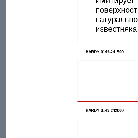
имитирует
поверхност
натурально
известняка
HARDY 0149-241500
HARDY 0149-242000