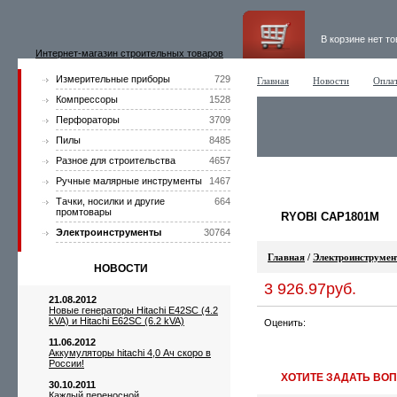
В корзине нет т
Интернет-магазин строительных товаров
Измерительные приборы
729
Главная
Новости
Оплат
Компрессоры
1528
Перфораторы
3709
Пилы
8485
Разное для строительства
4657
Ручные малярные инструменты
1467
Тачки, носилки и другие
664
промтовары
RYOBI CAP1801M
Электроинструменты
30764
Главная
/
Электроинструме
НОВОСТИ
3 926.97руб.
21.08.2012
Новые генераторы Hitachi E42SC (4.2
kVA) и Hitachi E62SC (6.2 kVA)
Оценить:
11.06.2012
Аккумуляторы hitachi 4,0 Ач скоро в
России!
ХОТИТЕ ЗАДАТЬ ВОП
30.10.2011
Каждый переносной