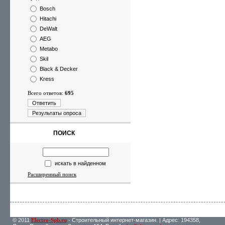
Bosch
Hitachi
DeWalt
AEG
Metabo
Skil
Black & Decker
Kress
Всего ответов:
695
Ответить
Результаты опроса
ПОИСК
искать в найденном
Расширенный поиск
© 2011
Electro-Spb.ru
- Строительный интернет-магазин. | Адрес: 194358,