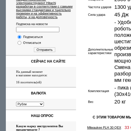
электроинструмент Hitachi
1300 у
разработан в соответствии с самыми
Частота ударов
высокими стандартами и тщательно
45 Дж
проверен и на эффективность
Сила удара
работы, и на долговечность
- Удоб
Подписка на новости
роботы
полож
Подписаться
шестиг
Отписаться
обрези
Дополнительные
Отправить
характеристики
произв
мощной
СЕЙЧАС НА САЙТЕ
Смена 
На данный момент
разбор
в магазине находится:
мм гек
16 посетитель(ей)
- пика
Комплектация
(30x41
ВАЛЮТА
20 кг
Вес
НАШ ОПРОС
С ЭТИМ ТОВАРОМ М
Какую марку инструментов Вы
33 6
Milwaukee PLH 30 QEX
предпочитаете ?