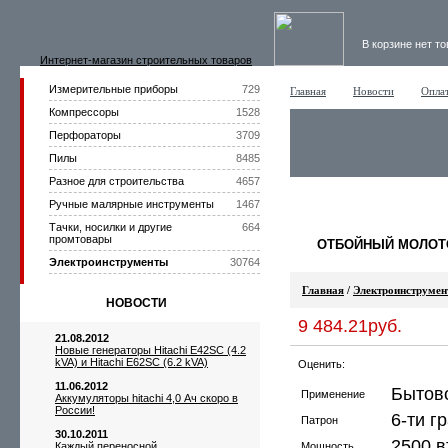
В корзине нет т
Интернет-магазин строительных товаров
Измерительные приборы
729
Главная
Новости
Оплат
Компрессоры
1528
Перфораторы
3709
Пилы
8485
Разное для строительства
4657
Ручные малярные инструменты
1467
Тачки, носилки и другие
664
промтовары
ОТБОЙНЫЙ МОЛОТО
Электроинструменты
30764
Главная
/
Электроинструме
НОВОСТИ
9 484.21руб.
21.08.2012
Новые генераторы Hitachi E42SC (4.2
kVA) и Hitachi E62SC (6.2 kVA)
Оценить:
11.06.2012
Бытов
Применение
Аккумуляторы hitachi 4,0 Ач скоро в
России!
6-ти г
Патрон
30.10.2011
2500 в
Каждый переносной
Мощность