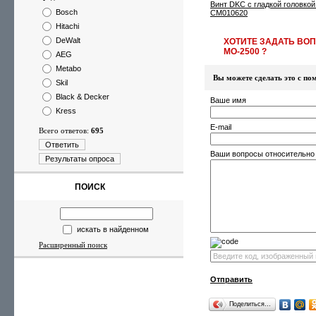
Винт DKC с гладкой головкой
Bosch
CM010620
Hitachi
DeWalt
ХОТИТЕ ЗАДАТЬ ВО
МО-2500 ?
AEG
Metabo
Вы можете сделать это с 
Skil
Black & Decker
Ваше имя
Kress
E-mail
Всего ответов:
695
Ответить
Ваши вопросы относительно
Результаты опроса
ПОИСК
искать в найденном
Расширенный поиск
Отправить
Поделиться…