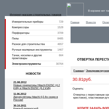
В корзине нет т
Интернет-магазин строительных товаров
Измерительные приборы
729
Главная
Новости
Оплат
Компрессоры
1528
Перфораторы
3709
Пилы
8485
Разное для строительства
4657
Ручные малярные инструменты
1467
Тачки, носилки и другие
664
промтовары
ОТВЕРТКА ПЕРЕСТА
Электроинструменты
30764
Главная
/
Электроинструме
НОВОСТИ
30.81руб.
21.08.2012
Новые генераторы Hitachi E42SC (4.2
kVA) и Hitachi E62SC (6.2 kVA)
Оценить:
11.06.2012
Отвертка с переставным хр
Аккумуляторы hitachi 4,0 Ач скоро в
крестовое), пластиковая руч
России!
30.10.2011
ХОТИТЕ ЗАДАТЬ ВОП
Каждый переносной