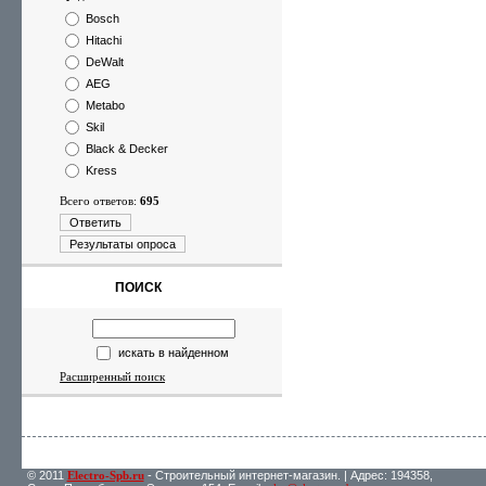
Bosch
Hitachi
DeWalt
AEG
Metabo
Skil
Black & Decker
Kress
Всего ответов:
695
Ответить
Результаты опроса
ПОИСК
искать в найденном
Расширенный поиск
© 2011
Electro-Spb.ru
- Строительный интернет-магазин. | Адрес: 194358,