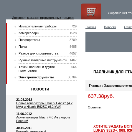
В корзине нет т
Интернет-магазин строительных товаров
Измерительные приборы
729
Главная
Новости
Оплат
Компрессоры
1528
Перфораторы
3709
Пилы
8485
Разное для строительства
4657
Ручные малярные инструменты
1467
Тачки, носилки и другие
664
промтовары
ПАЯЛЬНИК ДЛЯ СТАН
Электроинструменты
30764
Главная
/
Электроинструме
НОВОСТИ
637.38руб.
21.08.2012
Новые генераторы Hitachi E42SC (4.2
kVA) и Hitachi E62SC (6.2 kVA)
Оценить:
11.06.2012
Аккумуляторы hitachi 4,0 Ач скоро в
России!
ХОТИТЕ ЗАДАТЬ ВОП
30.10.2011
LUKEY 852D+, 868, 93
Каждый переносной