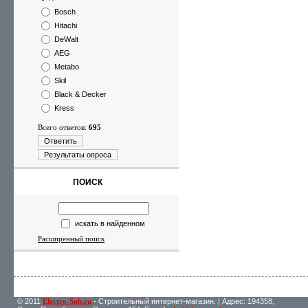
Bosch
Hitachi
DeWalt
AEG
Metabo
Skil
Black & Decker
Kress
Всего ответов:
695
Ответить
Результаты опроса
ПОИСК
искать в найденном
Расширенный поиск
© 2011
Electro-Spb.ru
- Строительный интернет-магазин. | Адрес: 194358,