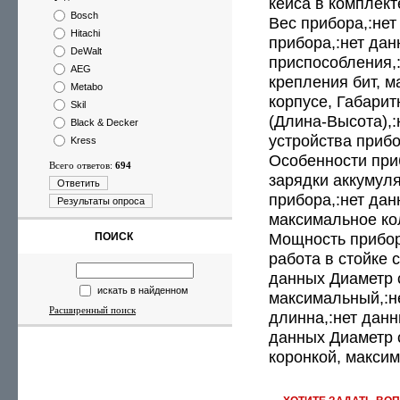
кейса в комплект
Bosch
Вес прибора,:не
Hitachi
прибора,:нет да
DeWalt
приспособления,:
AEG
крепления бит, 
Metabo
корпусе, Габари
Skil
(Длина-Высота),:
Black & Decker
устройства прибо
Kress
Особенности при
Всего ответов:
694
зарядки аккумул
Ответить
прибора,:нет дан
Результаты опроса
максимальное ко
Мощность прибор
ПОИСК
работа в стойке 
данных Диаметр 
искать в найденном
максимальный,:не
Расширенный поиск
длинна,:нет данн
данных Диаметр 
коронкой, макси