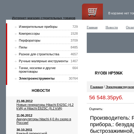
В корзине нет т
Интернет-магазин строительных товаров
Измерительные приборы
729
Главная
Новости
Оплат
Компрессоры
1528
Перфораторы
3709
Пилы
8485
Разное для строительства
4657
Ручные малярные инструменты
1467
Тачки, носилки и другие
664
промтовары
RYOBI HP596K
Электроинструменты
30764
Главная
/
Электроинструме
НОВОСТИ
56 548.35руб.
21.08.2012
Новые генераторы Hitachi E42SC (4.2
kVA) и Hitachi E62SC (6.2 kVA)
Оценить:
11.06.2012
Производитель: 
Аккумуляторы hitachi 4,0 Ач скоро в
России!
прибора,: безуда
быстрозажимной,
30.10.2011
Каждый переносной