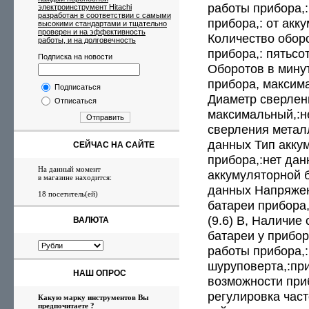
работы прибора,:
электроинструмент Hitachi
разработан в соответствии с самыми
прибора,: от акк
высокими стандартами и тщательно
проверен и на эффективность
Количество обор
работы, и на долговечность
прибора,: пятьсо
Подписка на новости
Оборотов в мину
прибора, максим
Подписаться
Диаметр сверлен
Отписаться
максимальный,:н
Отправить
сверления метал
данных Тип акку
СЕЙЧАС НА САЙТЕ
прибора,:нет дан
На данный момент
аккумуляторной б
в магазине находится:
данных Напряжен
18 посетитель(ей)
батареи прибора
(9.6) В, Наличие
ВАЛЮТА
батареи у прибор
работы прибора,:
шуруповерта,:пр
НАШ ОПРОС
возможности приб
регулировка час
Какую марку инструментов Вы
предпочитаете ?