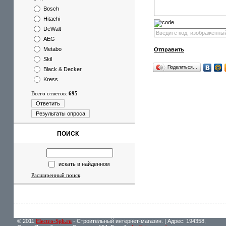
Bosch
Hitachi
DeWalt
AEG
Metabo
Отправить
Skil
Поделиться…
Black & Decker
Kress
Всего ответов:
695
Ответить
Результаты опроса
ПОИСК
искать в найденном
Расширенный поиск
© 2011
Electro-Spb.ru
- Строительный интернет-магазин. | Адрес: 194358,