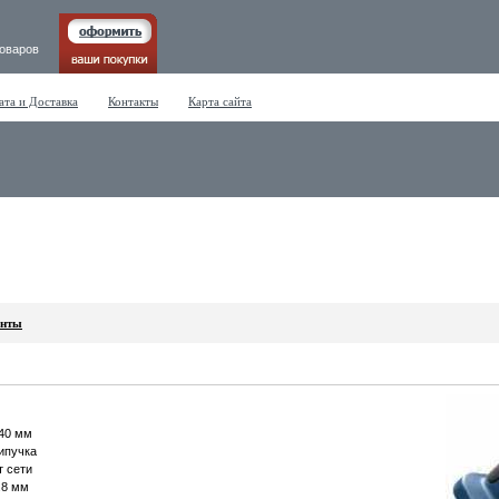
товаров
ата и Доставка
Контакты
Карта сайта
енты
40 мм
ипучка
т сети
.8 мм