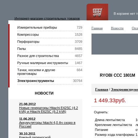
В корзине нет 
Интернет-магазин строительных товаров
Измерительные приборы
729
Главная
Новости
Опл
Компрессоры
1528
Перфораторы
3709
Пилы
8485
Разное для строительства
4657
Ручные малярные инструменты
1467
Тачки, носилки и другие
664
промтовары
RYOBI CCC 1801M
Электроинструменты
30764
Главная
/
Электроинструм
НОВОСТИ
1 449.33руб.
21.08.2012
Новые генераторы Hitachi E42SC (4.2
kVA) и Hitachi E62SC (6.2 kVA)
Оценить:
11.06.2012
Длина ленты/листа
1
Аккумуляторы hitachi 4,0 Ач скоро в
Крепление ленты/листа
л
России!
Питание
о
30.10.2011
Размер хода платформы
1
Каждый переносной