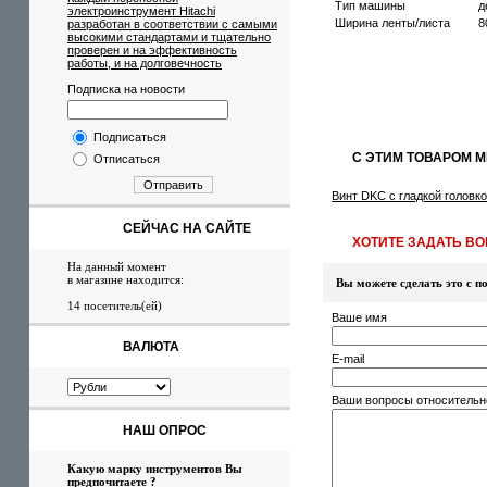
Тип машины
д
электроинструмент Hitachi
Ширина ленты/листа
8
разработан в соответствии с самыми
высокими стандартами и тщательно
проверен и на эффективность
работы, и на долговечность
Подписка на новости
Подписаться
С ЭТИМ ТОВАРОМ 
Отписаться
Отправить
Винт DKC с гладкой головк
СЕЙЧАС НА САЙТЕ
ХОТИТЕ ЗАДАТЬ ВОП
На данный момент
в магазине находится:
Вы можете сделать это с
14 посетитель(ей)
Ваше имя
ВАЛЮТА
E-mail
Ваши вопросы относительн
НАШ ОПРОС
Какую марку инструментов Вы
предпочитаете ?