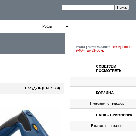
ежедневно с
Режим работы магазина
-
9-00 ч. до 21-00 ч.
СОВЕТУЕМ
ПОСМОТРЕТЬ
Обсудить
(0 мнений)
КОРЗИНА
В корзине нет товаров
41.08руб.
ПАПКА СРАВНЕНИЯ
Карандаш строительный FIT
04318 12 шт.
В папке нет товаров