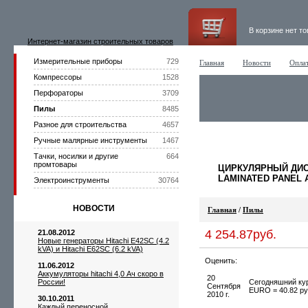
В корзине нет т
Интернет-магазин строительных товаров
Измерительные приборы
729
Главная
Новости
Оплат
Компрессоры
1528
Перфораторы
3709
Пилы
8485
Разное для строительства
4657
Ручные малярные инструменты
1467
Тачки, носилки и другие
664
промтовары
ЦИРКУЛЯРНЫЙ ДИСК
LAMINATED PANEL 
Электроинструменты
30764
НОВОСТИ
Главная
/
Пилы
4 254.87руб.
21.08.2012
Новые генераторы Hitachi E42SC (4.2
kVA) и Hitachi E62SC (6.2 kVA)
Оценить:
11.06.2012
Аккумуляторы hitachi 4,0 Ач скоро в
20
России!
Сегодняшний кур
Сентября
EURO = 40.82 ру
2010 г.
30.10.2011
Каждый переносной