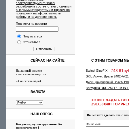
электроинструмент Hitachi
разработан в соответствии с самыми
высокими стандартами и тщательно
проверен и на эффективность
работы, и на долговечность
Подписка на новости
Подписаться
Отписаться
Отправить
СЕЙЧАС НА САЙТЕ
С ЭТИМ ТОВАРОМ М
743.61руб
На данный момент
Steinel GlueFIX
в магазине находится:
SKIL Аккум. Дрель 2402-AK(14
24 посетитель(ей)
Диск циркулярный Bosch 190x
Заглушка DKC 25х17 LM IN-Li
ВАЛЮТА
ХОТИТЕ ЗАДАТЬ ВОП
250Х30Х48T TOP PRE
НАШ ОПРОС
Вы можете сделать это с 
Какую марку инструментов Вы
Ваше имя
предпочитаете ?