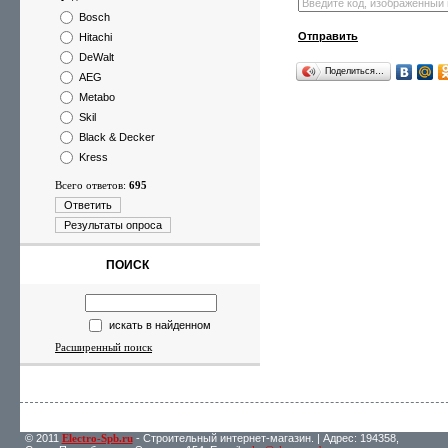
Bosch
Отправить
Hitachi
DeWalt
Поделиться…
AEG
Metabo
Skil
Black & Decker
Kress
Всего ответов:
695
Ответить
Результаты опроса
ПОИСК
искать в найденном
Расширенный поиск
© 2011
Electro-Spb.ru
- Строительный интернет-магазин. | Адрес: 194358,