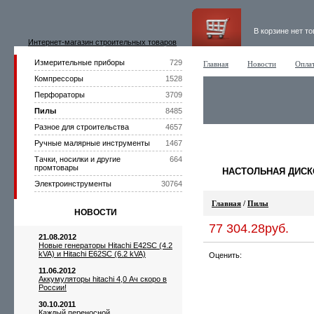
В корзине нет т
Интернет-магазин строительных товаров
Измерительные приборы
729
Главная
Новости
Оплат
Компрессоры
1528
Перфораторы
3709
Пилы
8485
Разное для строительства
4657
Ручные малярные инструменты
1467
Тачки, носилки и другие
664
промтовары
НАСТОЛЬНАЯ ДИСКО
Электроинструменты
30764
Главная
/
Пилы
НОВОСТИ
77 304.28руб.
21.08.2012
Новые генераторы Hitachi E42SC (4.2
kVA) и Hitachi E62SC (6.2 kVA)
Оценить:
11.06.2012
Аккумуляторы hitachi 4,0 Ач скоро в
России!
30.10.2011
Каждый переносной