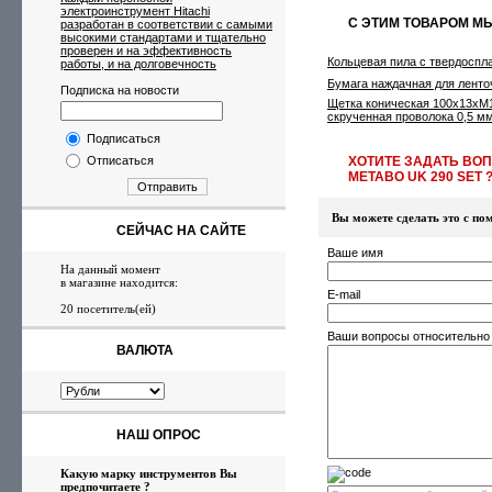
электроинструмент Hitachi
С ЭТИМ ТОВАРОМ М
разработан в соответствии с самыми
высокими стандартами и тщательно
проверен и на эффективность
Кольцевая пила с твердоспл
работы, и на долговечность
Бумага наждачная для лент
Подписка на новости
Щетка коническая 100х13хМ
скрученная проволока 0,5 мм
Подписаться
Отписаться
ХОТИТЕ ЗАДАТЬ ВО
METABO UK 290 SET 
Отправить
Вы можете сделать это с 
СЕЙЧАС НА САЙТЕ
Ваше имя
На данный момент
в магазине находится:
E-mail
20 посетитель(ей)
Ваши вопросы относительно
ВАЛЮТА
НАШ ОПРОС
Какую марку инструментов Вы
предпочитаете ?