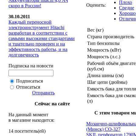
Аккумуляторы hitachi 4,0 Ач
Плохо
Оценить:
скоро в России!
Средне
Хорошо
30.10.2011
Отличн
Каждый переносной
электроинструмент Hitachi
Вес (кг)
разработан в соответствии с
Страна производитель
самыми высокими стандартами
Тип бензопилы
и тщательно проверен и на
эффективность работы, и на
Мощность (кВт)
долговечность
Мощность (л.с.)
Рабочий объём двигате
Подписка на новости
(куб.см)
Длина шины (см)
Подписаться
Шаг цепи (дюймы)
Отписаться
Емкость бака для топли
Отправить
Емкость бака для смаз
(л)
Сейчас на сайте
С этим товаром м
На данный момент
в магазине находится:
Мозаично-шлифоваль
(Минск) CO-327
14 посетитель(ей)
SKIL перфоратор 1790