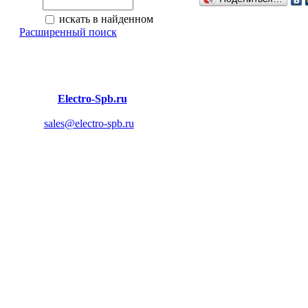
искать в найденном
Расширенный поиск
© 2011
Electro-Spb.ru
- Строительный интернет-магазин.
| Адрес: 194358, Санкт-Петербург, пр. Энгельса 154, E-
mail:
sales@electro-spb.ru
Электроинструменты, Ручной инструмент,
Измерительные приборы, Компрессоры, Перфораторы,
Пилы, Ручные малярные инструменты,
Тачки,носилки и другие строительные инструменты,
товары и оборудование.