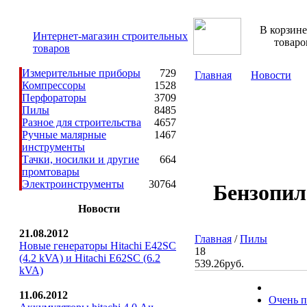
В корзине
Интернет-магазин строительных
товаро
товаров
Измерительные приборы
729
Главная
Новости
Компрессоры
1528
Перфораторы
3709
Пилы
8485
Разное для строительства
4657
Ручные малярные
1467
инструменты
Тачки, носилки и другие
664
промтовары
Электроинструменты
30764
Бензопила
Новости
21.08.2012
Главная
/
Пилы
Новые генераторы Hitachi E42SC
18
(4.2 kVA) и Hitachi E62SC (6.2
539.26руб.
kVA)
11.06.2012
Очень п