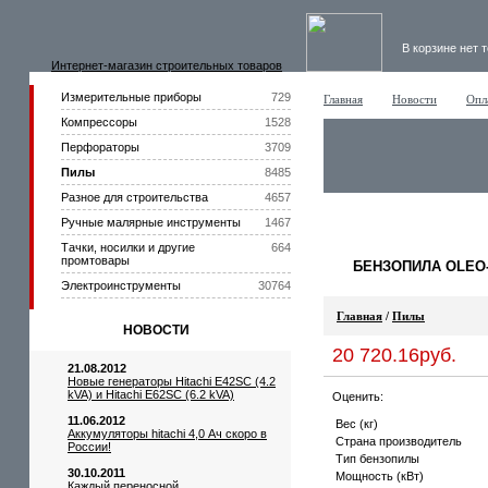
В корзине нет 
Интернет-магазин строительных товаров
Измерительные приборы
729
Главная
Новости
Опл
Компрессоры
1528
Перфораторы
3709
Пилы
8485
Разное для строительства
4657
Ручные малярные инструменты
1467
Тачки, носилки и другие
664
промтовары
БЕНЗОПИЛА OLEO-M
Электроинструменты
30764
Главная
/
Пилы
НОВОСТИ
20 720.16руб.
21.08.2012
Новые генераторы Hitachi E42SC (4.2
kVA) и Hitachi E62SC (6.2 kVA)
Оценить:
11.06.2012
Вес (кг)
Аккумуляторы hitachi 4,0 Ач скоро в
Страна производитель
России!
Тип бензопилы
30.10.2011
Мощность (кВт)
Каждый переносной