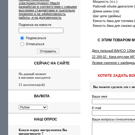
Мощность (л.с.)
электроинструмент Hitachi
Рабочий объём двигателя (
разработан в соответствии с самыми
высокими стандартами и тщательно
Длина шины (см)
проверен и на эффективность
Шаг цепи (дюймы)
работы, и на долговечность
Емкость бака для топлива 
Подписка на новости
Емкость бака для смазки ц
Подписаться
С ЭТИМ ТОВАРОМ 
Отписаться
Диск пильный BAHCO 130мм
Отправить
22 269 02 : Капа круглая 
Лезвие сменное с карбидны
СЕЙЧАС НА САЙТЕ
На данный момент
ХОТИТЕ ЗАДАТЬ ВОП
в магазине находится:
21 посетитель(ей)
Вы можете сделать это с
ВАЛЮТА
Ваше имя
E-mail
НАШ ОПРОС
Ваши вопросы относительн
Какую марку инструментов Вы
предпочитаете ?