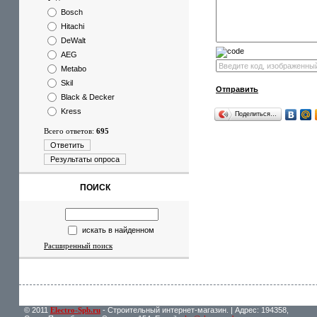
Bosch
Hitachi
DeWalt
AEG
Metabo
Skil
Отправить
Black & Decker
Kress
Поделиться…
Всего ответов:
695
Ответить
Результаты опроса
ПОИСК
искать в найденном
Расширенный поиск
© 2011
Electro-Spb.ru
- Строительный интернет-магазин. | Адрес: 194358,