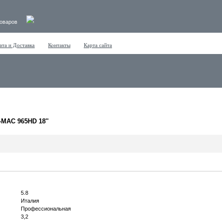
товаров
ата и Доставка
Контакты
Карта сайта
AC 965HD 18''
5.8
Италия
Профессиональная
3,2