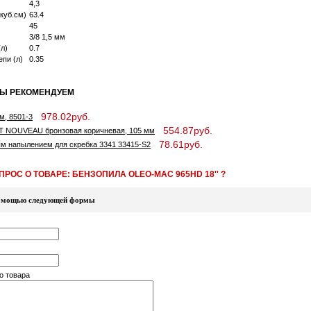
4,3
куб.см)
63.4
45
3/8 1,5 мм
(л)
0.7
епи (л)
0.35
МЫ РЕКОМЕНДУЕМ
978.02руб.
, 8501-3
554.87руб.
ART NOUVEAU бронзовая коричневая, 105 мм
78.61руб.
м напылением для скребка 3341 33415-S2
РОС О ТОВАРЕ: БЕНЗОПИЛА OLEO-MAC 965HD 18'' ?
 помощью следующей формы
о товара