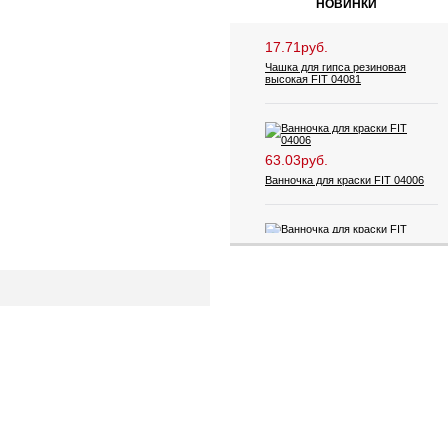
НОВИНКИ
17.71руб.
Чашка для гипса резиновая
высокая FIT 04081
63.03руб.
Ванночка для краски FIT 04006
53.47руб.
Ванночка для краски FIT 04005
41.08руб.
Карандаш строительный FIT
04318 12 шт.