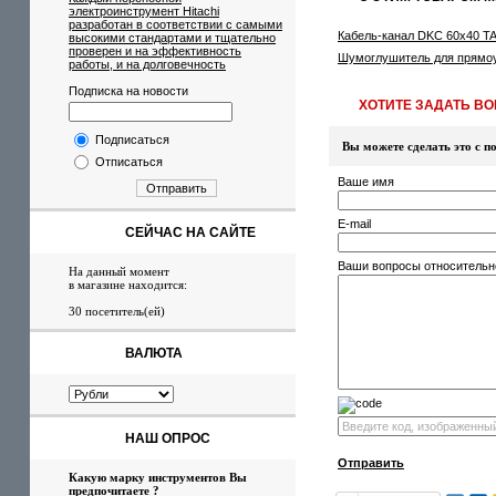
электроинструмент Hitachi
разработан в соответствии с самыми
Кабель-канал DKC 60x40 TA
высокими стандартами и тщательно
проверен и на эффективность
Шумоглушитель для прямоу
работы, и на долговечность
Подписка на новости
ХОТИТЕ ЗАДАТЬ ВОП
Подписаться
Вы можете сделать это с
Отписаться
Ваше имя
Отправить
E-mail
СЕЙЧАС НА САЙТЕ
Ваши вопросы относительн
На данный момент
в магазине находится:
30 посетитель(ей)
ВАЛЮТА
НАШ ОПРОС
Отправить
Какую марку инструментов Вы
предпочитаете ?