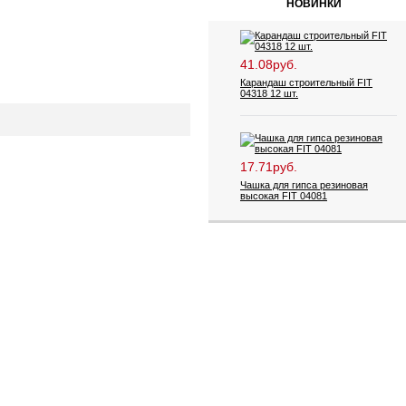
НОВИНКИ
41.08руб.
Карандаш строительный FIT
04318 12 шт.
17.71руб.
Чашка для гипса резиновая
высокая FIT 04081
63.03руб.
Ванночка для краски FIT 04006
53.47руб.
Ванночка для краски FIT 04005