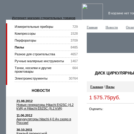
В корзине нет т
Интернет-магазин строительных товаров
Измерительные приборы
729
Главная
Новости
Оплат
Компрессоры
1528
Перфораторы
3709
Пилы
8485
Разное для строительства
4657
Ручные малярные инструменты
1467
Тачки, носилки и другие
664
промтовары
ДИСК ЦИРКУЛЯРНЫЙ
Электроинструменты
30764
Главная
/
Пилы
НОВОСТИ
1 575.75руб.
21.08.2012
Новые генераторы Hitachi E42SC (4.2
kVA) и Hitachi E62SC (6.2 kVA)
Оценить:
11.06.2012
Аккумуляторы hitachi 4,0 Ач скоро в
России!
30.10.2011
Каждый переносной