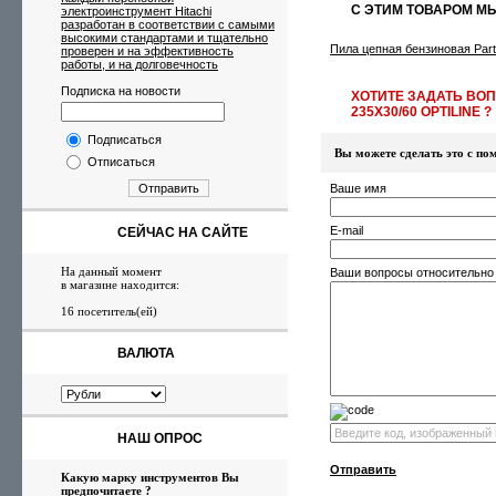
С ЭТИМ ТОВАРОМ М
электроинструмент Hitachi
разработан в соответствии с самыми
высокими стандартами и тщательно
Пила цепная бензиновая Part
проверен и на эффективность
работы, и на долговечность
Подписка на новости
ХОТИТЕ ЗАДАТЬ ВОП
235X30/60 OPTILINE ?
Подписаться
Вы можете сделать это с 
Отписаться
Отправить
Ваше имя
E-mail
СЕЙЧАС НА САЙТЕ
На данный момент
Ваши вопросы относительно
в магазине находится:
16 посетитель(ей)
ВАЛЮТА
НАШ ОПРОС
Отправить
Какую марку инструментов Вы
предпочитаете ?