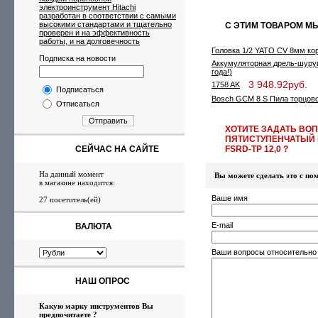
электроинструмент Hitachi
разработан в соответствии с самыми
высокими стандартами и тщательно
С ЭТИМ ТОВАРОМ М
проверен и на эффективность
работы, и на долговечность
Головка 1/2 YATO CV 8мм ко
Подписка на новости
Аккумуляторная дрель-шуруп
года!)
3 948.92руб.
1758 AK
Подписаться
Bosch GCM 8 S Пила торцов
Отписаться
Отправить
ХОТИТЕ ЗАДАТЬ ВО
ПЯТИСТУПЕНЧАТЫЙ 
СЕЙЧАС НА САЙТЕ
FSRD-TP 12,0 ?
На данный момент
Вы можете сделать это с 
в магазине находится:
Ваше имя
27 посетитель(ей)
E-mail
ВАЛЮТА
Ваши вопросы относительно
НАШ ОПРОС
Какую марку инструментов Вы
предпочитаете ?