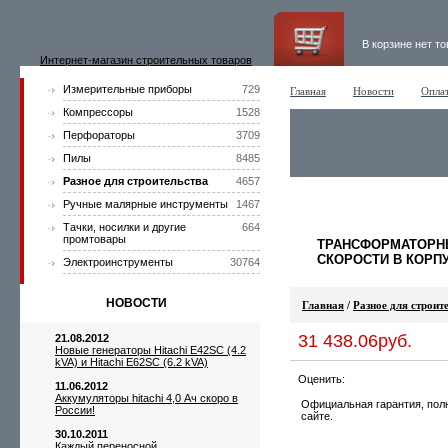
В корзине нет т
Интернет-магазин строительных товаров
Измерительные приборы
729
Главная
Новости
Оплат
Компрессоры
1528
Перфораторы
3709
Пилы
8485
Разное для строительства
4657
Ручные малярные инструменты
1467
Тачки, носилки и другие
664
промтовары
ТРАНСФОРМАТОРН
СКОРОСТИ В КОРПУ
Электроинструменты
30764
НОВОСТИ
Главная
/
Разное для строит
31 438.06руб.
21.08.2012
Новые генераторы Hitachi E42SC (4.2
kVA) и Hitachi E62SC (6.2 kVA)
Оценить:
11.06.2012
Аккумуляторы hitachi 4,0 Ач скоро в
Официальная гарантия, пол
России!
сайте.
30.10.2011
Каждый переносной