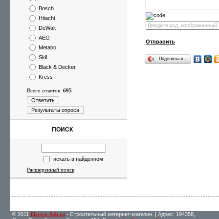
Bosch
Hitachi
DeWalt
AEG
Отправить
Metabo
Skil
Поделиться…
Black & Decker
Kress
Всего ответов:
695
Ответить
Результаты опроса
ПОИСК
искать в найденном
Расширенный поиск
© 2011
Electro-Spb.ru
- Строительный интернет-магазин. | Адрес: 194358,